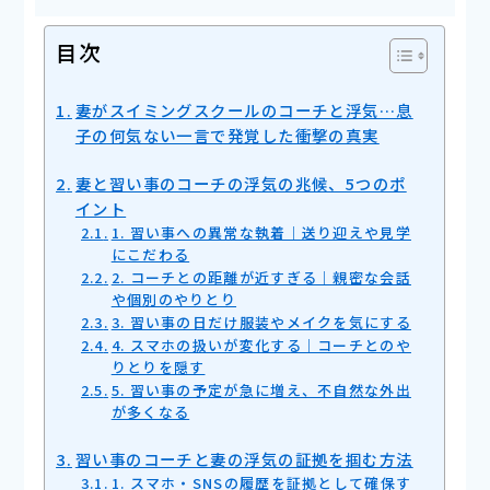
目次
妻がスイミングスクールのコーチと浮気…息
子の何気ない一言で発覚した衝撃の真実
妻と習い事のコーチの浮気の兆候、5つのポ
イント
1. 習い事への異常な執着｜送り迎えや見学
にこだわる
2. コーチとの距離が近すぎる｜親密な会話
や個別のやりとり
3. 習い事の日だけ服装やメイクを気にする
4. スマホの扱いが変化する｜コーチとのや
りとりを隠す
5. 習い事の予定が急に増え、不自然な外出
が多くなる
習い事のコーチと妻の浮気の証拠を掴む方法
1. スマホ・SNSの履歴を証拠として確保す