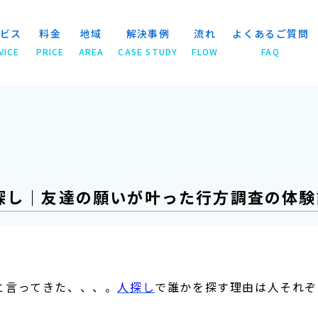
ビス
料金
地域
解決事例
流れ
よくあるご質問
VICE
PRICE
AREA
CASE STUDY
FLOW
FAQ
し｜友達の願いが叶った行方調査の体験談
探し｜友達の願いが叶った行方調査の体験
と言ってきた、、、。
人探し
で誰かを探す理由は人それぞ