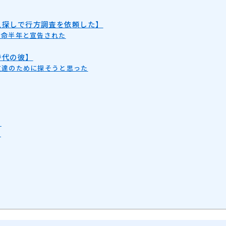
人探しで行方調査を依頼した】
余命半年と宣告された
時代の彼】
友達のために探そうと思った
】
た