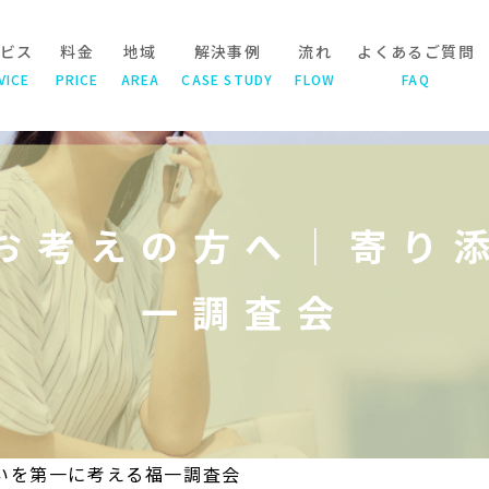
ビス
料金
地域
解決事例
流れ
よくあるご質問
VICE
PRICE
AREA
CASE STUDY
FLOW
FAQ
お考えの方へ｜寄り
一調査会
いを第一に考える福一調査会