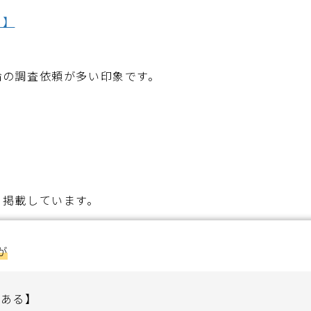
）】
倫の調査依頼が多い印象です。
て掲載しています。
が
がある】