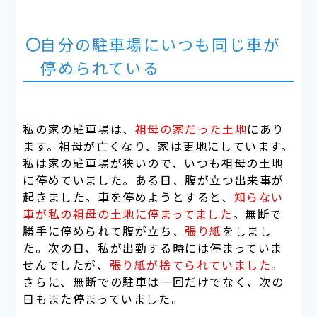
自分の駐車場にいつも同じ車が
停められている
私の家の駐車場
は、
祖母の家だった土地
に
あり
ます。
祖母が亡くなり、家は更地
にしています。
私は家
の駐車場が狭い
ので、いつも
祖母の土地
に停めていました
。ある日、
腹が立つ出来事が
起きました。
車を停めようとすると、
知らない
車が私の祖母の土地に停まってました
。無断で
勝手に停められて腹が立ち、
張り紙
をしまし
た。次の日、私が出勤する時には停まっていま
せんでしたが、
張り紙が捨てられていました
。
さらに、無断での駐車は
一回だけでなく
、次の
日もまた
停まっていました
。