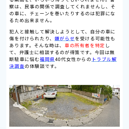
察は、民事の関係で調査してくれませんし、そ
の車に、チェーンを巻いたりするのは犯罪にな
るため出来ません。
犯人と接触して解決しようとして、自分の車に
傷を付けられたり、
嫌がらせ
を受ける可能性も
あります。そんな時は、
車の所有者を特定
し
て、弁護士に相談するのが得策です。今回は無
断駐車に悩む
福岡県
40代女性からの
トラブル解
決調査
の体験談です。