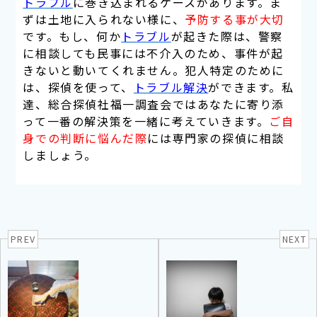
トラブル
に巻き込まれるケースがあります。ま
ずは土地に入られない様に、
予防する事が大切
です。もし、何か
トラブル
が起きた際は、
警察
に相談しても民事には不介入
のため、事件が起
きないと動いてくれません。
犯人特定
のために
は、
探偵
を使って、
トラブル解決
が
できます。
私
達、総合探偵社福一調査会ではあなたに寄り添
って一番の解決策を一緒に考えていきます。
ご自
身での判断に悩んだ際
には専門家の探偵に相談
しましょう。
PREV
NEXT