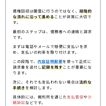
債権回収は闇雲に行うのではなく、
段階的
な流れに沿って進める
ことが非常に大切で
す。
最初のステップは、債務者への連絡と請求
です。
まずは電話やメールで穏便に支払いを求
め、支払いの約束を取り付けます。
この段階で、
内容証明郵便
を使って正式に
請求書を送付し
記録を残す
ことが重要にな
ります。
次に、それでも支払われない場合は
法的な
手続き
を検討します。
具体的には、裁判所を通じた
支払督促
や
少
額訴訟
などです。