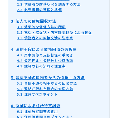
債務者の財務状況を調査する方法
必要書類の整理と準備
個人での債権回収方法
効果的な督促方法の種類
電話・催促状・内容証明郵便による督促
債務者との直接交渉の注意点
法的手段による債権回収の選択肢
民事調停と支払督促の手続き
仮差押え・仮処分と少額訴訟
強制執行の流れと注意点
音信不通の債務者からの債権回収方法
音信不通の相手からの回収方法
連絡が取れた場合の対応方法
注意すべきポイント
探偵による住所特定調査
住所特定調査の費用
住所特定調査のプランとは？