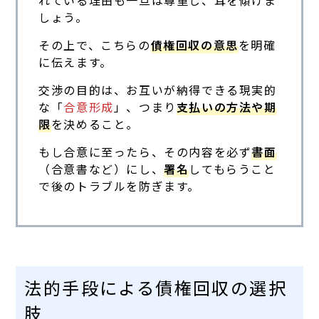
しょう。
その上で、こちらの
債権回収の意思
を明確
に伝えます。
交渉の目的は、お互いが納得できる現実的
な「
合意形成
」、つまり
支払いの方法や期
限
を決めること。
もし合意に至ったら、その内容を必ず
書面
（合意書など）にし、
署名
してもらうこと
で後のトラブルを防ぎます。
法的手段による債権回収の選択
肢