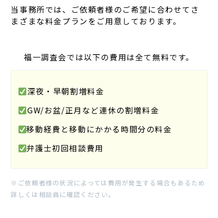
当事務所では、ご依頼者様のご希望に合わせてさ
まざまな料金プランをご用意しております。
福一調査会では以下の費用は全て無料です。
️
深夜・早朝割増料金
️
GW/お盆/正月など連休の割増料金
️
移動経費と移動にかかる時間分の料金
️
弁護士初回相談費用
※ご依頼者様の状況によっては費用が発生する場合もあるため
詳しくは相談員に確認ください。