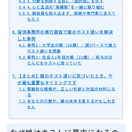
3. 行動を制限する前に「選択肢」を示す
4. 心と生活の“再構築”を一緒に取り組む
5. 親自身も抱え込まず、周囲や専門家に支えて
もらう
探偵事務所の素行調査で娘のホスト通いを解決
した事例
事例1：大学生の娘（20歳）／週3ペースで通う
ホスト通いを把握
事例2：社会人1年目の娘（22歳）／給与のほ
とんどをホストに使っていた
【まとめ】娘のホスト通いに気づいたとき、今
が最も重要なタイミングです
客観的な情報が、正しい判断と対話の材料にな
る
あなたの行動が、娘の未来を変えるかもしれま
せん