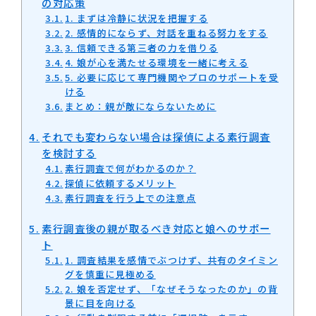
の対応策
1. まずは冷静に状況を把握する
2. 感情的にならず、対話を重ねる努力をする
3. 信頼できる第三者の力を借りる
4. 娘が心を満たせる環境を一緒に考える
5. 必要に応じて専門機関やプロのサポートを受
ける
まとめ：親が敵にならないために
それでも変わらない場合は探偵による素行調査
を検討する
素行調査で何がわかるのか？
探偵に依頼するメリット
素行調査を行う上での注意点
素行調査後の親が取るべき対応と娘へのサポー
ト
1. 調査結果を感情でぶつけず、共有のタイミン
グを慎重に見極める
2. 娘を否定せず、「なぜそうなったのか」の背
景に目を向ける