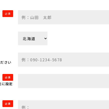
必須
ください
必須
能に設定
必須