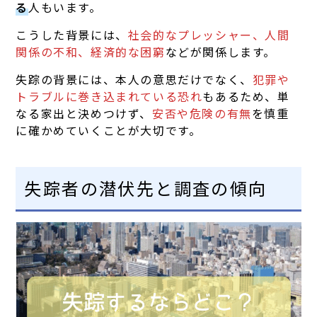
る
人もいます。
こうした背景には、
社会的なプレッシャー、人間
関係の不和、経済的な困窮
などが関係します。
失踪の背景には、本人の意思だけでなく、
犯罪や
トラブルに巻き込まれている恐れ
もあるため、単
なる家出と決めつけず、
安否や危険の有無
を慎重
に確かめていくことが大切です。
失踪者の潜伏先と調査の傾向